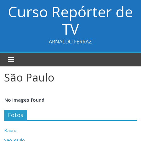
Curso Repórter de
TV
ARNALDO FERRAZ
São Paulo
No Images found.
Fotos
Bauru
São Paulo