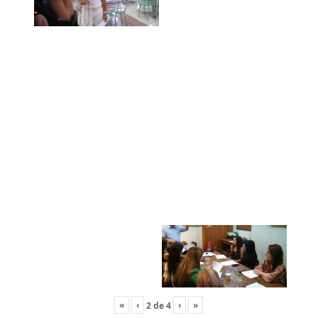
«
‹
›
»
2
de
4